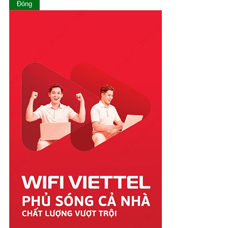
Ninh Thuận
Đóng
Phú Thọ
Phú Yên
Quảng Bình
Quảng Nam
Quảng Ngãi
Quảng Ninh
Quảng Trị
Sóc Trăng
Sơn La
Tây Ninh
Thái Bình
Thái Nguyên
Thanh Hóa
Thừa Thiên Huế
Tiền Giang
Trà Vinh
Tuyên Quang
Vĩnh Long