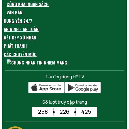
CÔNG KHAI NGÂN SÁCH
VĂN BẢN
HƯNG YÊN 24/7
AN NINH - AN TOÀN
NÉT ĐẸP XỨ NHÃN
PHÁT THANH
CÁC CHUYÊN MỤC
Tải ứng dụng HYTV
Số lượt truy cập trang
258
226
425