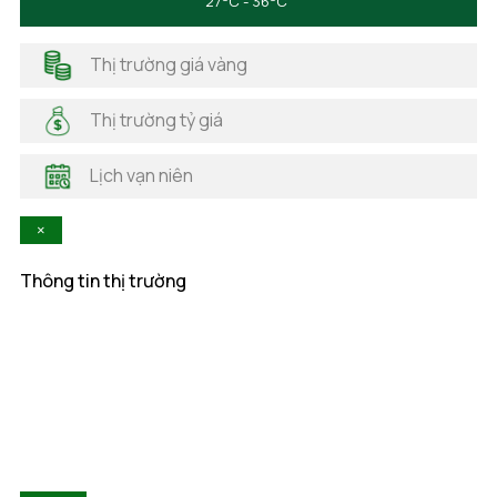
27
C - 36
C
Hà Giang
Hải Dương
Thị trường giá vàng
Hải Phòng
Hà Nam
Thị trường tỷ giá
Hà Tĩnh
Hậu Giang
Lịch vạn niên
Hòa Bình
Khánh Hòa
×
Kiên Giang
Kon Tum
Thông tin thị trường
Lai Châu
Lâm Đồng
Lạng Sơn
Lào Cai
Long An
Nam Định
Nghệ An
Ninh Bình