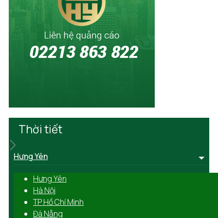
Thời tiết
Hưng Yên
Hưng Yên
Hà Nội
TP Hồ Chí Minh
Đà Nẵng