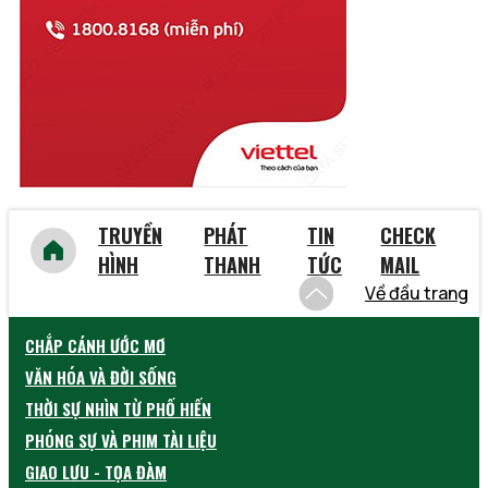
Vĩnh Phúc
Vũng Tàu
Yên Bái
TRUYỀN
PHÁT
TIN
CHECK
HÌNH
THANH
TỨC
MAIL
Về đầu trang
CHẮP CÁNH ƯỚC MƠ
VĂN HÓA VÀ ĐỜI SỐNG
THỜI SỰ NHÌN TỪ PHỐ HIẾN
PHÓNG SỰ VÀ PHIM TÀI LIỆU
GIAO LƯU - TỌA ĐÀM