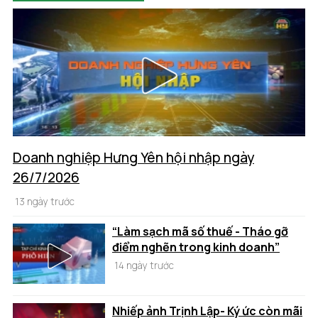
Doanh nghiệp Hưng Yên hội nhập ngày
26/7/2026
13 ngày trước
“Làm sạch mã số thuế - Tháo gỡ
điểm nghẽn trong kinh doanh”
14 ngày trước
Nhiếp ảnh Trịnh Lập- Ký ức còn mãi