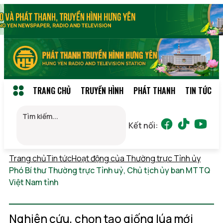
TRANG CHỦ
TRUYỀN HÌNH
PHÁT THANH
TIN TỨC
Kết nối:
Trang chủ
Tin tức
Hoạt động của Thường trực Tỉnh ủy
Phó Bí thư Thường trực Tỉnh uỷ, Chủ tịch ủy ban MTTQ
Việt Nam tỉnh
Chủ nhật, 09/08/2026 03:58
(GMT+7)
Nghiên cứu, chọn tạo giống lúa mới