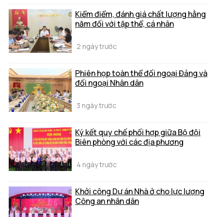
Kiểm điểm, đánh giá chất lượng hằng
năm đối với tập thể, cá nhân
2 ngày trước
Phiên họp toàn thể đối ngoại Đảng và
đối ngoại Nhân dân
3 ngày trước
Ký kết quy chế phối hợp giữa Bộ đội
Biên phòng với các địa phương
4 ngày trước
Khởi công Dự án Nhà ở cho lực lượng
Công an nhân dân