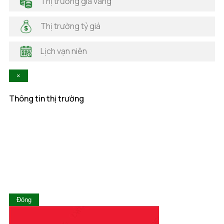
Thị trường giá vàng
Hải Phòng
Hà Nam
Thị trường tỷ giá
Hà Tĩnh
Hậu Giang
Lịch vạn niên
Hòa Bình
Khánh Hòa
×
Kiên Giang
Kon Tum
Thông tin thị trường
Lai Châu
Lâm Đồng
Lạng Sơn
Lào Cai
Long An
Nam Định
Nghệ An
Ninh Bình
Ninh Thuận
Đóng
Phú Thọ
Phú Yên