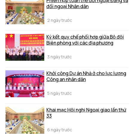
Phiên họp toàn thể đối ngoại Đảng và
đối ngoại Nhân dân
2 ngày trước
Ký kết quy chế phối hợp giữa Bộ đội
Biên phòng với các địa phương
3 ngày trước
Khởi công Dự án Nhà ở cho lực lượng
Công an nhân dân
5 ngày trước
Khai mạc Hội nghị Ngoại giao lần thứ
33
6 ngày trước