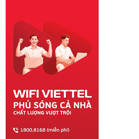
Quảng Bình
Quảng Nam
Quảng Ngãi
Quảng Ninh
Quảng Trị
Sóc Trăng
Sơn La
Tây Ninh
Thái Bình
Thái Nguyên
Thanh Hóa
Thừa Thiên Huế
Tiền Giang
Trà Vinh
Tuyên Quang
Vĩnh Long
Vĩnh Phúc
Vũng Tàu