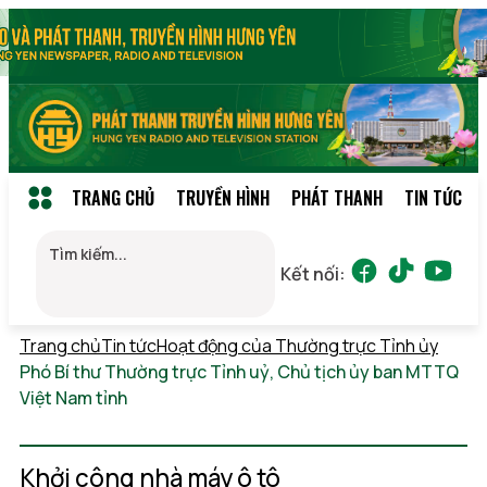
TRANG CHỦ
TRUYỀN HÌNH
PHÁT THANH
TIN TỨC
Kết nối:
Trang chủ
Tin tức
Hoạt động của Thường trực Tỉnh ủy
Phó Bí thư Thường trực Tỉnh uỷ, Chủ tịch ủy ban MTTQ
Việt Nam tỉnh
Thứ 7, 08/08/2026 02:06
(GMT+7)
Khởi công nhà máy ô tô