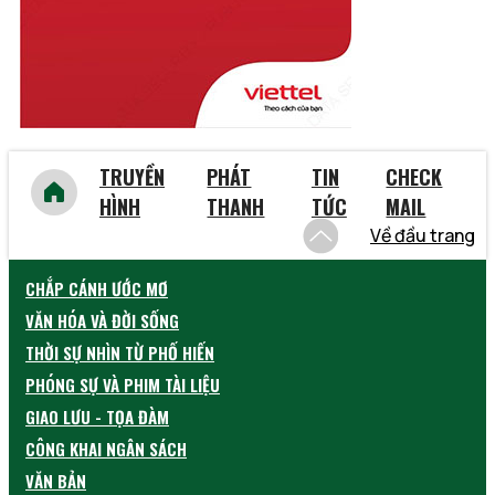
Yên Bái
TRUYỀN
PHÁT
TIN
CHECK
HÌNH
THANH
TỨC
MAIL
Về đầu trang
CHẮP CÁNH ƯỚC MƠ
VĂN HÓA VÀ ĐỜI SỐNG
THỜI SỰ NHÌN TỪ PHỐ HIẾN
PHÓNG SỰ VÀ PHIM TÀI LIỆU
GIAO LƯU - TỌA ĐÀM
CÔNG KHAI NGÂN SÁCH
VĂN BẢN