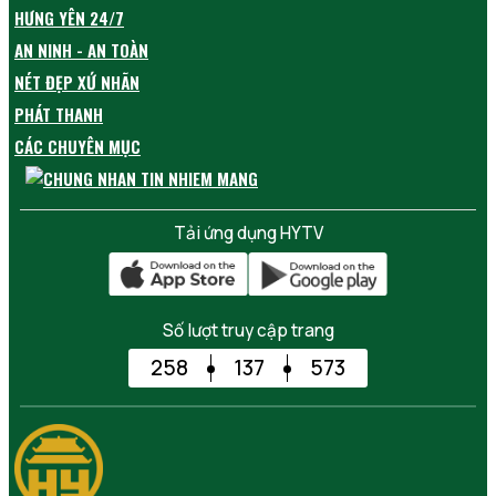
HƯNG YÊN 24/7
AN NINH - AN TOÀN
NÉT ĐẸP XỨ NHÃN
PHÁT THANH
CÁC CHUYÊN MỤC
Tải ứng dụng HYTV
Số lượt truy cập trang
258
137
573