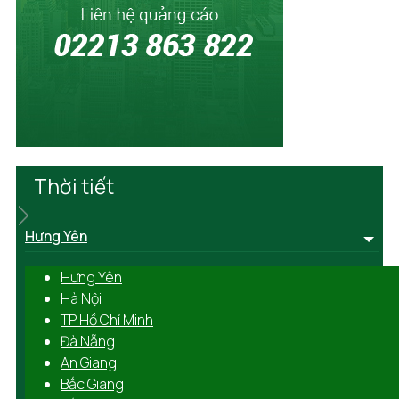
Thời tiết
Hưng Yên
Hưng Yên
Hà Nội
TP Hồ Chí Minh
Đà Nẵng
An Giang
Bắc Giang