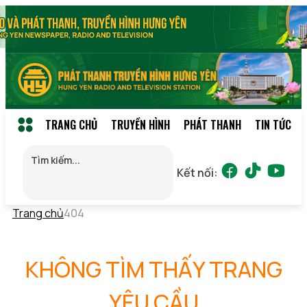
TRANG CHỦ
TRUYỀN HÌNH
PHÁT THANH
TIN TỨC
Kết nối:
Trang chủ
404
KHÔNG TÌM THẤY TRANG
YÊU CẦU