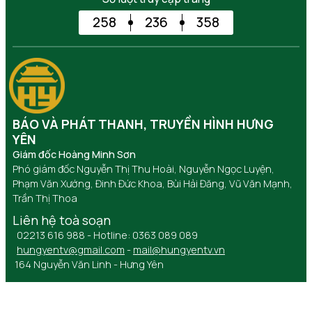
258
236
358
BÁO VÀ PHÁT THANH, TRUYỀN HÌNH HƯNG
YÊN
Giám đốc Hoàng Minh Sơn
Phó giám đốc Nguyễn Thị Thu Hoài, Nguyễn Ngọc Luyện,
Phạm Văn Xướng, Đinh Đức Khoa, Bùi Hải Đăng, Vũ Văn Mạnh,
Trần Thị Thoa
Liên hệ toà soạn
02213 616 988 - Hotline: 0363 089 089
hungyentv@gmail.com
-
mail@hungyentv.vn
164 Nguyễn Văn Linh - Hưng Yên