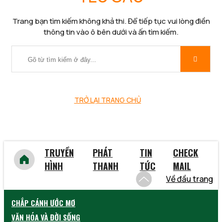
Trang bạn tìm kiếm không khả thi. Để tiếp tục vui lòng điền
thông tin vào ô bên dưới và ấn tìm kiếm.
TRỞ LẠI TRANG CHỦ
TRUYỀN
PHÁT
TIN
CHECK
HÌNH
THANH
TỨC
MAIL
Về đầu trang
CHẮP CÁNH ƯỚC MƠ
VĂN HÓA VÀ ĐỜI SỐNG