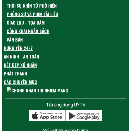
THỜI SỰ NHÌN TỪ PHỐ HIẾN
PHÓNG SỰ VÀ PHIM TÀI LIỆU
GIAO LƯU - TỌA ĐÀM
CÔNG KHAI NGÂN SÁCH
VĂN BẢN
HƯNG YÊN 24/7
AN NINH - AN TOÀN
NÉT ĐẸP XỨ NHÃN
PHÁT THANH
CÁC CHUYÊN MỤC
Tải ứng dụng HYTV
Số lượt truy cập trang