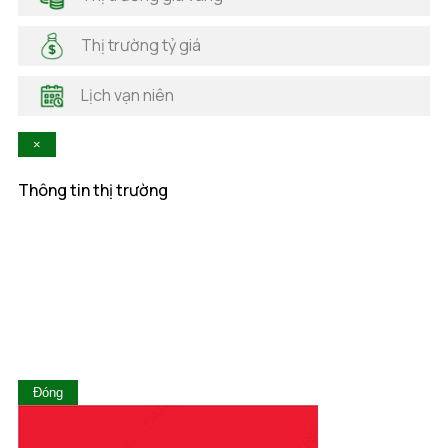
Hải Phòng
Hà Nam
Thị trường tỷ giá
Hà Tĩnh
Hậu Giang
Lịch vạn niên
Hòa Bình
Khánh Hòa
×
Kiên Giang
Kon Tum
Thông tin thị trường
Lai Châu
Lâm Đồng
Lạng Sơn
Lào Cai
Long An
Nam Định
Nghệ An
Ninh Bình
Ninh Thuận
Đóng
Phú Thọ
Phú Yên