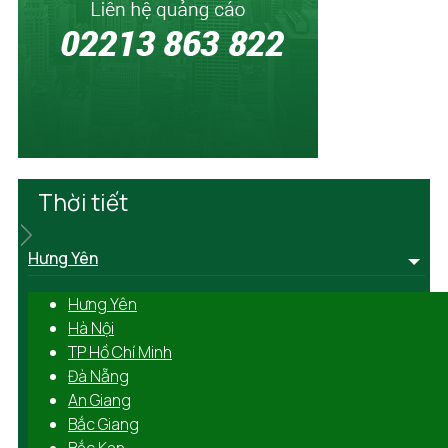
Thời tiết
Hưng Yên
Hưng Yên
Hà Nội
TP Hồ Chí Minh
Đà Nẵng
An Giang
Bắc Giang
Bắc Kạn