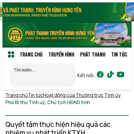
TRANG CHỦ
TRUYỀN HÌNH
PHÁT THANH
TIN TỨC
Kết nối:
Trang chủ
Tin tức
Hoạt động của Thường trực Tỉnh ủy
Phó Bí thư Tỉnh uỷ, Chủ tịch HĐND tỉnh
Thứ 6,
07/08/2026 02:14
(GMT+7)
Quyết tâm thực hiện hiệu quả các
nhiệm vụ phát triển KTXH