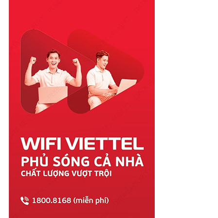
Quảng Bình
Quảng Nam
Quảng Ngãi
Quảng Ninh
Quảng Trị
Sóc Trăng
Sơn La
Tây Ninh
Thái Bình
Thái Nguyên
Thanh Hóa
Thừa Thiên Huế
Tiền Giang
Trà Vinh
Tuyên Quang
Vĩnh Long
Vĩnh Phúc
Vũng Tàu
Yên Bái