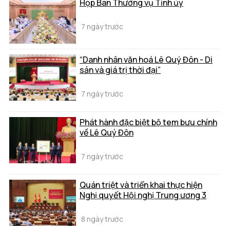
Họp Ban Thường vụ Tỉnh ủy
7 ngày trước
“Danh nhân văn hoá Lê Quý Đôn - Di
sản và giá trị thời đại”
7 ngày trước
Phát hành đặc biệt bộ tem bưu chính
về Lê Quý Đôn
7 ngày trước
Quán triệt và triển khai thực hiện
Nghị quyết Hội nghị Trung ương 3
8 ngày trước