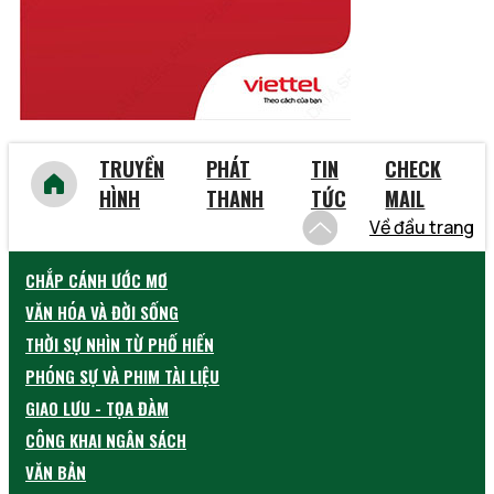
TRUYỀN
PHÁT
TIN
CHECK
HÌNH
THANH
TỨC
MAIL
Về đầu trang
CHẮP CÁNH ƯỚC MƠ
VĂN HÓA VÀ ĐỜI SỐNG
THỜI SỰ NHÌN TỪ PHỐ HIẾN
PHÓNG SỰ VÀ PHIM TÀI LIỆU
GIAO LƯU - TỌA ĐÀM
CÔNG KHAI NGÂN SÁCH
VĂN BẢN