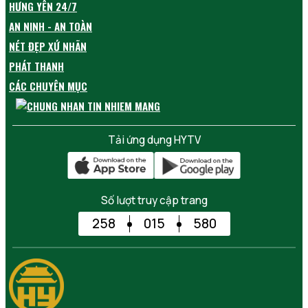
HƯNG YÊN 24/7
AN NINH - AN TOÀN
NÉT ĐẸP XỨ NHÃN
PHÁT THANH
CÁC CHUYÊN MỤC
Tải ứng dụng HYTV
Số lượt truy cập trang
258
015
580