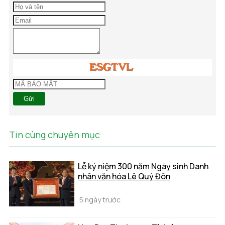
Gửi
Tin cùng chuyên mục
Lễ kỷ niệm 300 năm Ngày sinh Danh
nhân văn hóa Lê Quý Đôn
5 ngày trước