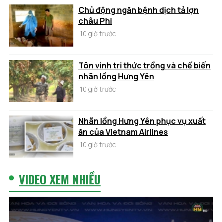
Chủ động ngăn bệnh dịch tả lợn
châu Phi
10 giờ trước
Tôn vinh tri thức trồng và chế biến
nhãn lồng Hưng Yên
10 giờ trước
Nhãn lồng Hưng Yên phục vụ xuất
ăn của Vietnam Airlines
10 giờ trước
VIDEO XEM NHIỀU