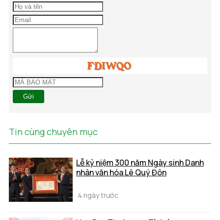
Gửi
Tin cùng chuyên mục
Lễ kỷ niệm 300 năm Ngày sinh Danh
nhân văn hóa Lê Quý Đôn
4 ngày trước