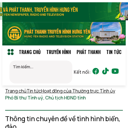
TRANG CHỦ
TRUYỀN HÌNH
PHÁT THANH
TIN TỨC
Kết nối:
Trang chủ
Tin tức
Hoạt động của Thường trực Tỉnh ủy
Phó Bí thư Tỉnh uỷ, Chủ tịch HĐND tỉnh
Thứ 5,
06/08/2026 08:10
(GMT+7)
Thông tin chuyên đề về tình hình biển,
đảo