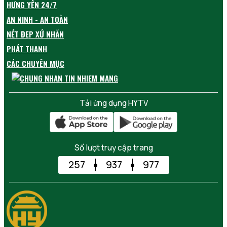
HƯNG YÊN 24/7
AN NINH - AN TOÀN
NÉT ĐẸP XỨ NHÃN
PHÁT THANH
CÁC CHUYÊN MỤC
Tải ứng dụng HYTV
Số lượt truy cập trang
257
937
977