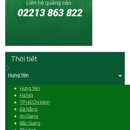
Thời tiết
Hưng Yên
Hưng Yên
Hà Nội
TP Hồ Chí Minh
Đà Nẵng
An Giang
Bắc Giang
Bắc Kạn