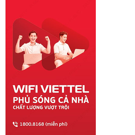
Quảng Bình
Quảng Nam
Quảng Ngãi
Quảng Ninh
Quảng Trị
Sóc Trăng
Sơn La
Tây Ninh
Thái Bình
Thái Nguyên
Thanh Hóa
Thừa Thiên Huế
Tiền Giang
Trà Vinh
Tuyên Quang
Vĩnh Long
Vĩnh Phúc
Vũng Tàu
Yên Bái