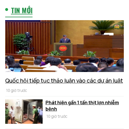
TIN MỚI
Quốc hội tiếp tục thảo luận vào các dự án luật
10 giờ trước
Phát hiện gần 1 tấn thịt lợn nhiễm
bệnh
10 giờ trước