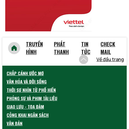
TRUYỀN
PHÁT
TIN
CHECK
HÌNH
THANH
TỨC
MAIL
Về đầu trang
CHẮP CÁNH ƯỚC MƠ
VĂN HÓA VÀ ĐỜI SỐNG
THỜI SỰ NHÌN TỪ PHỐ HIẾN
PHÓNG SỰ VÀ PHIM TÀI LIỆU
GIAO LƯU - TỌA ĐÀM
CÔNG KHAI NGÂN SÁCH
VĂN BẢN