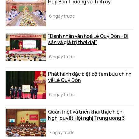
Họp Ban Thường vụ Tỉnh ủy
6 ngày trước
“Danh nhân văn hoá Lê Quý Đôn - Di
sản và giá trị thời đại”
6 ngày trước
Phát hành đặc biệt bộ tem bưu chính
về Lê Quý Đôn
6 ngày trước
Quán triệt và triển khai thực hiện
Nghị quyết Hội nghị Trung ương 3
7 ngày trước