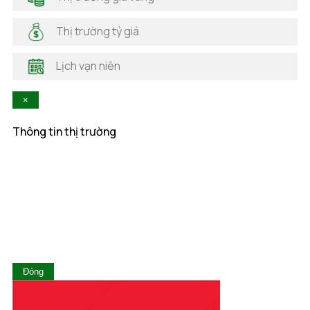
Hải Phòng
Hà Nam
Thị trường tỷ giá
Hà Tĩnh
Hậu Giang
Lịch vạn niên
Hòa Bình
Khánh Hòa
×
Kiên Giang
Kon Tum
Thông tin thị trường
Lai Châu
Lâm Đồng
Lạng Sơn
Lào Cai
Long An
Nam Định
Nghệ An
Ninh Bình
Ninh Thuận
Đóng
Phú Thọ
Phú Yên