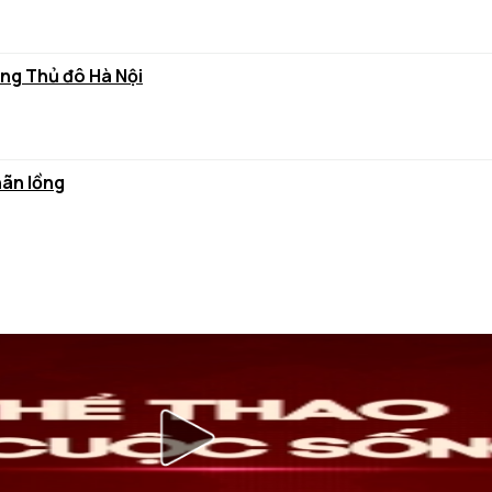
ùng Thủ đô Hà Nội
hãn lồng