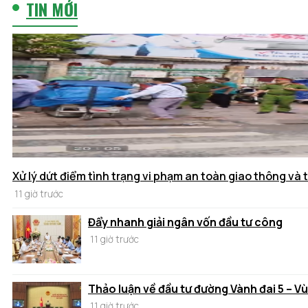
TIN MỚI
Xử lý dứt điểm tình trạng vi phạm an toàn giao thông và t
11 giờ trước
Đẩy nhanh giải ngân vốn đầu tư công
11 giờ trước
Thảo luận về đầu tư đường Vành đai 5 – V
11 giờ trước