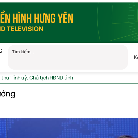
C
K
í thư Tỉnh uỷ, Chủ tịch HĐND tỉnh
Thứ 6, 07/08/2026 10:25
(G
hưởng