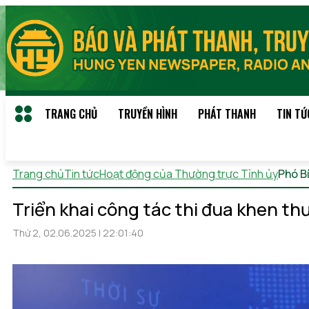
TRANG CHỦ
TRUYỀN HÌNH
PHÁT THANH
TIN TỨ
Trang chủ
Tin tức
Hoạt động của Thường trực Tỉnh ủy
Phó B
Triển khai công tác thi đua khen t
Thứ 2, 02.06.2025 | 22:01:40