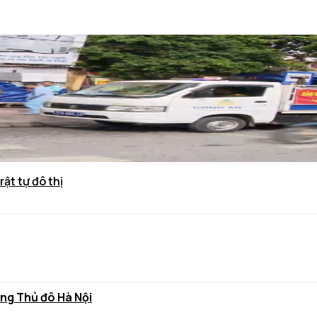
rật tự đô thị
ùng Thủ đô Hà Nội