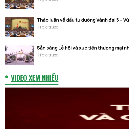
Thảo luận về đầu tư đường Vành đai 5 – V
11 giờ trước
Sẵn sàng Lễ hội và xúc tiến thương mại n
11 giờ trước
VIDEO XEM NHIỀU