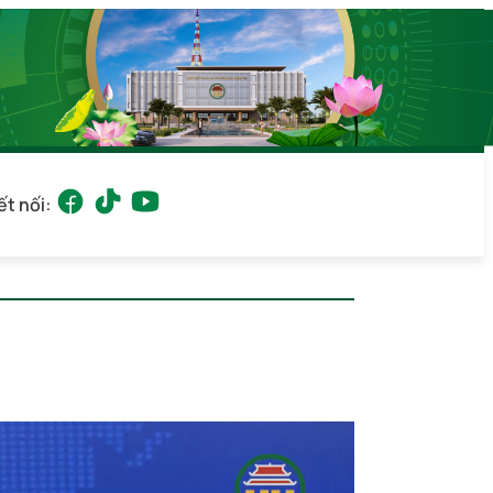
ết nối:
MT+7)