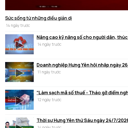
Sức sống từ những điều giản dị
14 ngày trước
Nâng cao kỹ năng số cho người dân, thúc
14 ngày trước
Doanh nghiệp Hưng Yên hội nhập ngày 2
11 ngày trước
“Làm sạch mã số thuế - Tháo gỡ điểm ng
12 ngày trước
Thời sự Hưng Yên thứ Sáu ngày 24/7/202
14 ngày trước