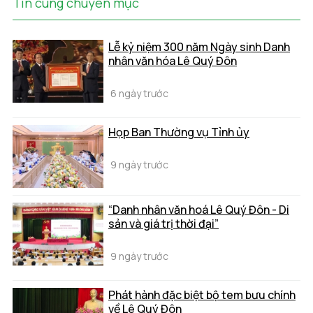
Tin cùng chuyên mục
Lễ kỷ niệm 300 năm Ngày sinh Danh
nhân văn hóa Lê Quý Đôn
6 ngày trước
Họp Ban Thường vụ Tỉnh ủy
9 ngày trước
“Danh nhân văn hoá Lê Quý Đôn - Di
sản và giá trị thời đại”
9 ngày trước
Phát hành đặc biệt bộ tem bưu chính
về Lê Quý Đôn