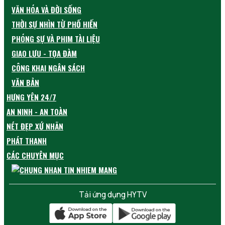
VĂN HÓA VÀ ĐỜI SỐNG
THỜI SỰ NHÌN TỪ PHỐ HIẾN
PHÓNG SỰ VÀ PHIM TÀI LIỆU
GIAO LƯU - TỌA ĐÀM
CÔNG KHAI NGÂN SÁCH
VĂN BẢN
HƯNG YÊN 24/7
AN NINH - AN TOÀN
NÉT ĐẸP XỨ NHÃN
PHÁT THANH
CÁC CHUYÊN MỤC
Tải ứng dụng HYTV