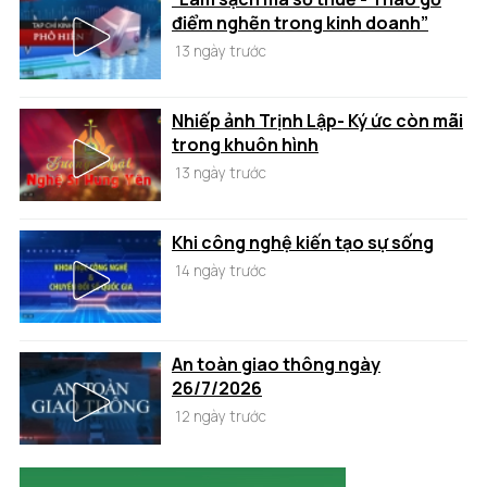
điểm nghẽn trong kinh doanh”
13 ngày trước
Nhiếp ảnh Trịnh Lập- Ký ức còn mãi
trong khuôn hình
13 ngày trước
Khi công nghệ kiến tạo sự sống
14 ngày trước
An toàn giao thông ngày
26/7/2026
12 ngày trước