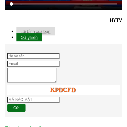
HYTV
Lời bình của bạn
Gửi ý kiến
Gửi