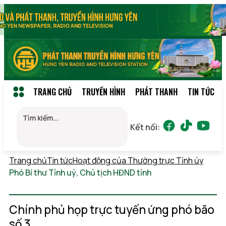
TRANG CHỦ
TRUYỀN HÌNH
PHÁT THANH
TIN TỨC
Kết nối:
Trang chủ
Tin tức
Hoạt động của Thường trực Tỉnh ủy
Phó Bí thư Tỉnh uỷ, Chủ tịch HĐND tỉnh
Thứ 7,
08/08/2026 10:22
(GMT+7)
Chính phủ họp trực tuyến ứng phó bão
số 3