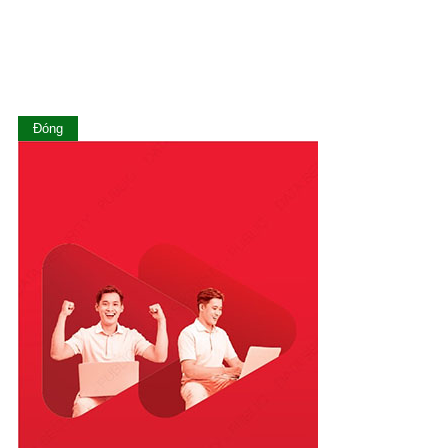
Lào Cai
Long An
Nam Định
Nghệ An
Ninh Bình
Ninh Thuận
Đóng
Phú Thọ
Phú Yên
Quảng Bình
Quảng Nam
Quảng Ngãi
Quảng Ninh
Quảng Trị
Sóc Trăng
Sơn La
Tây Ninh
Thái Bình
Thái Nguyên
Thanh Hóa