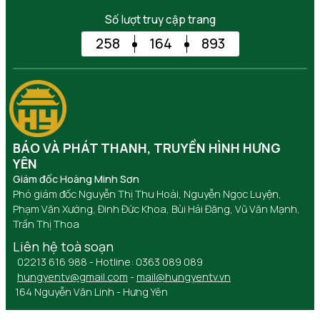
Số lượt truy cập trang
258
164
893
BÁO VÀ PHÁT THANH, TRUYỀN HÌNH HƯNG
YÊN
Giám đốc Hoàng Minh Sơn
Phó giám đốc Nguyễn Thị Thu Hoài, Nguyễn Ngọc Luyện,
Phạm Văn Xướng, Đinh Đức Khoa, Bùi Hải Đăng, Vũ Văn Mạnh,
Trần Thị Thoa
Liên hệ toà soạn
02213 616 988 - Hotline: 0363 089 089
hungyentv@gmail.com
-
mail@hungyentv.vn
164 Nguyễn Văn Linh - Hưng Yên