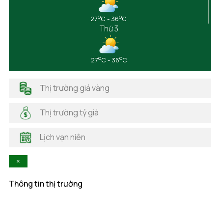
Đắk Nông
o
o
27
C - 36
C
Điện Biên
Thứ 3
Đồng Nai
Đồng Tháp
Gia Lai
o
o
27
C - 36
C
Hà Giang
Hải Dương
Thị trường giá vàng
Hải Phòng
Hà Nam
Thị trường tỷ giá
Hà Tĩnh
Hậu Giang
Lịch vạn niên
Hòa Bình
Khánh Hòa
×
Kiên Giang
Kon Tum
Thông tin thị trường
Lai Châu
Lâm Đồng
Lạng Sơn