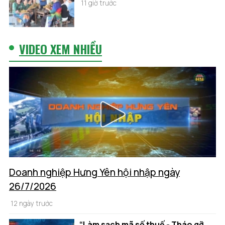
11 giờ trước
VIDEO XEM NHIỀU
Doanh nghiệp Hưng Yên hội nhập ngày
26/7/2026
12 ngày trước
“Làm sạch mã số thuế - Tháo gỡ