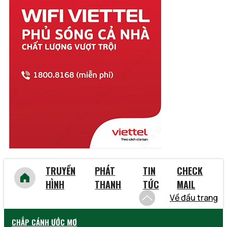
Thừa Thiên Huế
Tiền Giang
Trà Vinh
Tuyên Quang
Vĩnh Long
Vĩnh Phúc
Vũng Tàu
Yên Bái
TRUYỀN
PHÁT
TIN
CHECK
HÌNH
THANH
TỨC
MAIL
Về đầu trang
CHẮP CÁNH ƯỚC MƠ