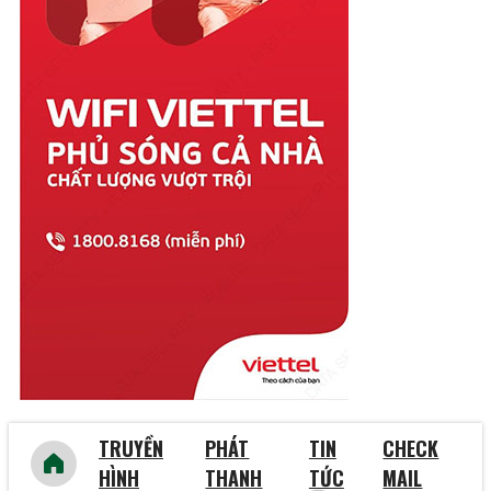
Thái Bình
Thái Nguyên
Thanh Hóa
Thừa Thiên Huế
Tiền Giang
Trà Vinh
Tuyên Quang
Vĩnh Long
Vĩnh Phúc
Vũng Tàu
Yên Bái
TRUYỀN
PHÁT
TIN
CHECK
HÌNH
THANH
TỨC
MAIL