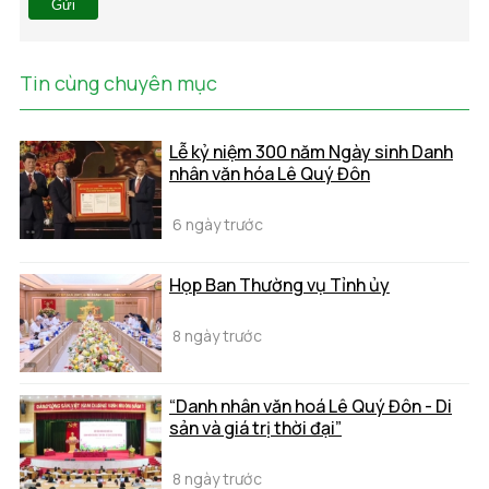
Gửi
Tin cùng chuyên mục
Lễ kỷ niệm 300 năm Ngày sinh Danh
nhân văn hóa Lê Quý Đôn
6 ngày trước
Họp Ban Thường vụ Tỉnh ủy
8 ngày trước
“Danh nhân văn hoá Lê Quý Đôn - Di
sản và giá trị thời đại”
8 ngày trước