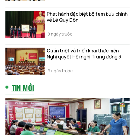
Phát hành đặc biệt bộ tem bưu chính
về Lê Quý Đôn
8 ngày trước
Quán triệt và triển khai thực hiện
Nghị quyết Hội nghị Trung ương 3
9 ngày trước
TIN MỚI