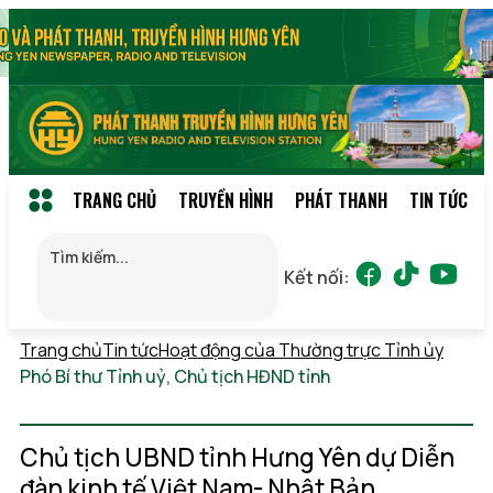
TRANG CHỦ
TRUYỀN HÌNH
PHÁT THANH
TIN TỨC
Kết nối:
Trang chủ
Tin tức
Hoạt động của Thường trực Tỉnh ủy
Phó Bí thư Tỉnh uỷ, Chủ tịch HĐND tỉnh
Thứ 7,
08/08/2026 01:27
(GMT+7)
Chủ tịch UBND tỉnh Hưng Yên dự Diễn
đàn kinh tế Việt Nam- Nhật Bản