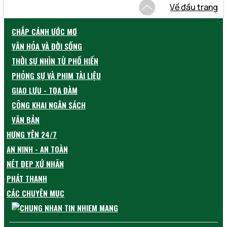
Về đầu trang
CHẮP CÁNH ƯỚC MƠ
VĂN HÓA VÀ ĐỜI SỐNG
THỜI SỰ NHÌN TỪ PHỐ HIẾN
PHÓNG SỰ VÀ PHIM TÀI LIỆU
GIAO LƯU - TỌA ĐÀM
CÔNG KHAI NGÂN SÁCH
VĂN BẢN
HƯNG YÊN 24/7
AN NINH - AN TOÀN
NÉT ĐẸP XỨ NHÃN
PHÁT THANH
CÁC CHUYÊN MỤC