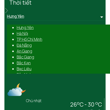
Thời tiết
Hưng Yên
Hưng Yên
Hà Nội
TP Hồ Chí Minh
Đà Nẵng
An Giang
Bắc Giang
Bắc Kạn
Bạc Liêu
Bắc Ninh
Bến Tre
Bình Định
Bình Dương
Bình Phước
Chủ nhật
o
o
26
C - 30
C
Bình Thuận
Cà Mau