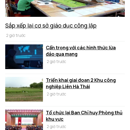
Sắp xếp lại cơ sở giáo dục công lập
2 giờ trước
Cẩn trọng với các hình thức lừa
đảo qua mạng
2 giờ trước
Triển khai giai đoạn 2 Khu công
nghiệp Liên Hà Thái
2 giờ trước
Tổ chức lại Ban Chỉ huy Phòng thủ
khu vực
2 giờ trước