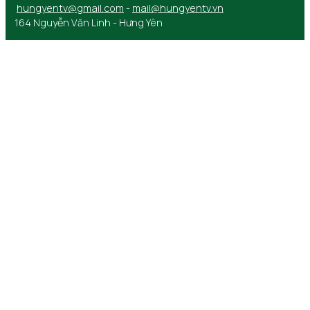
hungyentv@gmail.com
-
mail@hungyentv.vn
164 Nguyễn Văn Linh - Hưng Yên