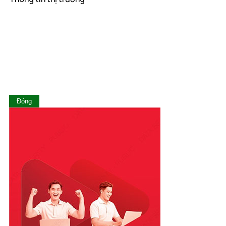
Lai Châu
Lâm Đồng
Lạng Sơn
Lào Cai
Long An
Nam Định
Nghệ An
Ninh Bình
Ninh Thuận
Đóng
Phú Thọ
Phú Yên
Quảng Bình
Quảng Nam
Quảng Ngãi
Quảng Ninh
Quảng Trị
Sóc Trăng
Sơn La
Tây Ninh