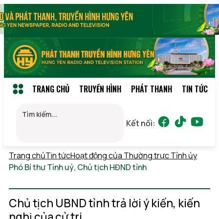
TRANG CHỦ
TRUYỀN HÌNH
PHÁT THANH
TIN TỨC
Kết nối:
Trang chủ
Tin tức
Hoạt động của Thường trực Tỉnh ủy
Phó Bí thư Tỉnh uỷ, Chủ tịch HĐND tỉnh
Thứ 7,
08/08/2026 01:43
(GMT+7)
Chủ tịch UBND tỉnh trả lời ý kiến, kiến
nghị của cử tri