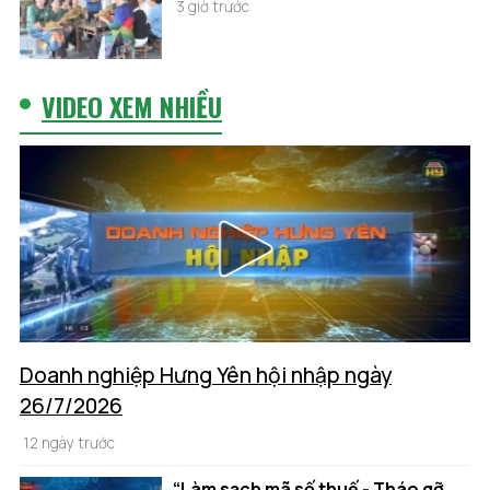
3 giờ trước
VIDEO XEM NHIỀU
Doanh nghiệp Hưng Yên hội nhập ngày
26/7/2026
12 ngày trước
“Làm sạch mã số thuế - Tháo gỡ