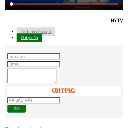
HYTV
Lời bình của bạn
Gửi ý kiến
Gửi