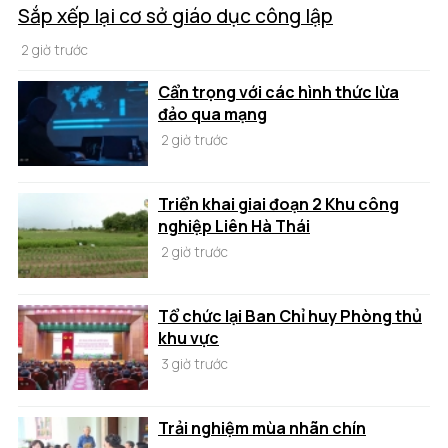
Sắp xếp lại cơ sở giáo dục công lập
2 giờ trước
Cẩn trọng với các hình thức lừa
đảo qua mạng
2 giờ trước
Triển khai giai đoạn 2 Khu công
nghiệp Liên Hà Thái
2 giờ trước
Tổ chức lại Ban Chỉ huy Phòng thủ
khu vực
3 giờ trước
Trải nghiệm mùa nhãn chín