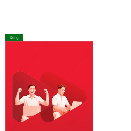
Lào Cai
Long An
Nam Định
Nghệ An
Ninh Bình
Ninh Thuận
Đóng
Phú Thọ
Phú Yên
Quảng Bình
Quảng Nam
Quảng Ngãi
Quảng Ninh
Quảng Trị
Sóc Trăng
Sơn La
Tây Ninh
Thái Bình
Thái Nguyên
Thanh Hóa