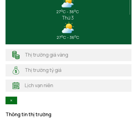
Đắk Nông
o
o
27
C - 36
C
Điện Biên
Thứ 3
Đồng Nai
Đồng Tháp
Gia Lai
o
o
27
C - 36
C
Hà Giang
Hải Dương
Thị trường giá vàng
Hải Phòng
Hà Nam
Thị trường tỷ giá
Hà Tĩnh
Hậu Giang
Lịch vạn niên
Hòa Bình
Khánh Hòa
×
Kiên Giang
Kon Tum
Thông tin thị trường
Lai Châu
Lâm Đồng
Lạng Sơn