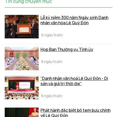
Tin cùng chuyên mục
Lễ kỷ niệm 300 năm Ngày sinh Danh
nhân văn hóa Lê Quý Đôn
6 ngày trước
Họp Ban Thường vụ Tỉnh ủy
8 ngày trước
“Danh nhân văn hoá Lê Quý Đôn - Di
sản và giá trị thời đại”
8 ngày trước
Phát hành đặc biệt bộ tem bưu chính
về Lê Quý Đôn