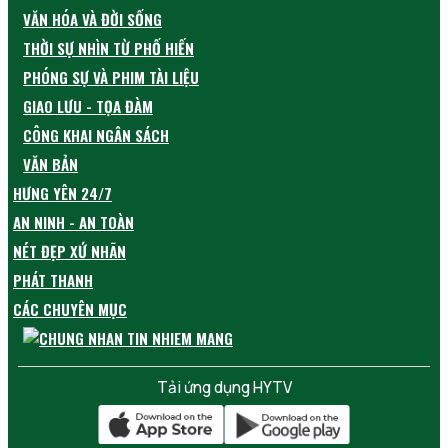
VĂN HÓA VÀ ĐỜI SỐNG
THỜI SỰ NHÌN TỪ PHỐ HIẾN
PHÓNG SỰ VÀ PHIM TÀI LIỆU
GIAO LƯU - TỌA ĐÀM
CÔNG KHAI NGÂN SÁCH
VĂN BẢN
HƯNG YÊN 24/7
AN NINH - AN TOÀN
NÉT ĐẸP XỨ NHÃN
PHÁT THANH
CÁC CHUYÊN MỤC
Tải ứng dụng HYTV