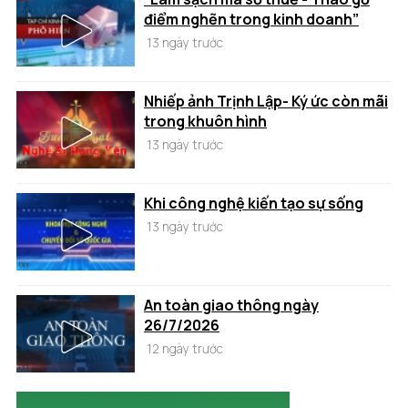
điểm nghẽn trong kinh doanh”
13 ngày trước
Nhiếp ảnh Trịnh Lập- Ký ức còn mãi
trong khuôn hình
13 ngày trước
Khi công nghệ kiến tạo sự sống
13 ngày trước
An toàn giao thông ngày
26/7/2026
12 ngày trước