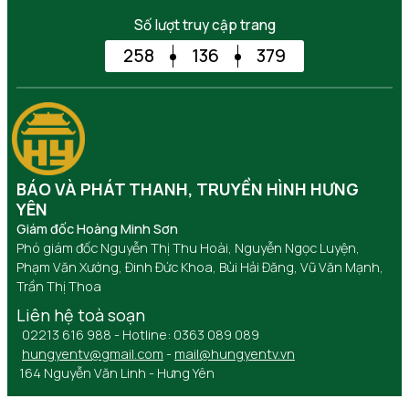
Số lượt truy cập trang
258
136
379
BÁO VÀ PHÁT THANH, TRUYỀN HÌNH HƯNG
YÊN
Giám đốc Hoàng Minh Sơn
Phó giám đốc Nguyễn Thị Thu Hoài, Nguyễn Ngọc Luyện,
Phạm Văn Xướng, Đinh Đức Khoa, Bùi Hải Đăng, Vũ Văn Mạnh,
Trần Thị Thoa
Liên hệ toà soạn
02213 616 988 - Hotline: 0363 089 089
hungyentv@gmail.com
-
mail@hungyentv.vn
164 Nguyễn Văn Linh - Hưng Yên