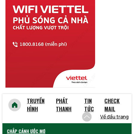
Thừa Thiên Huế
Tiền Giang
Trà Vinh
Tuyên Quang
Vĩnh Long
Vĩnh Phúc
Vũng Tàu
Yên Bái
TRUYỀN
PHÁT
TIN
CHECK
HÌNH
THANH
TỨC
MAIL
Về đầu trang
CHẮP CÁNH ƯỚC MƠ