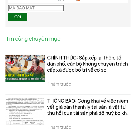
Gửi
Tin cùng chuyên mục
CHÍNH THỨC: Sắp xếp lại thôn, tổ
dân phố, cán bộ không chuyên trách
cấp xã được bố trí về cơ sở
1 năm trước
THÔNG BÁO: Công khai về việc niêm
yết giá bán thanh lý tài sản là vật tư
thu hồi của tài sản phá dỡ huỷ bỏ khi
xây dựng trường quay đa năng và
các hạng mục phụ trợ
1 năm trước