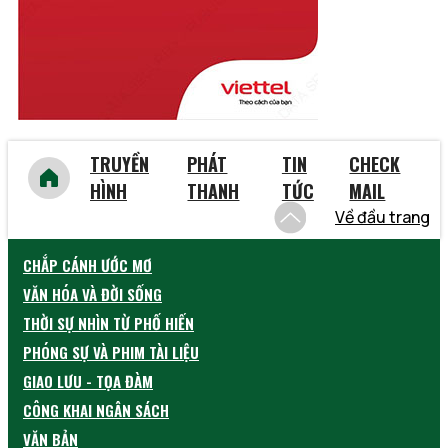
Yên Bái
TRUYỀN
PHÁT
TIN
CHECK
HÌNH
THANH
TỨC
MAIL
Về đầu trang
CHẮP CÁNH ƯỚC MƠ
VĂN HÓA VÀ ĐỜI SỐNG
THỜI SỰ NHÌN TỪ PHỐ HIẾN
PHÓNG SỰ VÀ PHIM TÀI LIỆU
GIAO LƯU - TỌA ĐÀM
CÔNG KHAI NGÂN SÁCH
VĂN BẢN