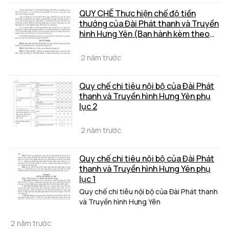
QUY CHẾ Thực hiện chế độ tiền
thưởng của Đài Phát thanh và Truyền
hình Hưng Yên (Ban hành kèm theo
Quyết định số /QĐ-PTTH, ngày
tháng 01 năm 2025 của Đài Phát
2 năm trước
thanh và Truyền hình Hưng Yên)
Quy chế chi tiêu nội bộ của Đài Phát
thanh và Truyền hình Hưng Yên phụ
lục 2
2 năm trước
Quy chế chi tiêu nội bộ của Đài Phát
thanh và Truyền hình Hưng Yên phụ
lục 1
Quy chế chi tiêu nội bộ của Đài Phát thanh
và Truyền hình Hưng Yên
2 năm trước