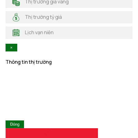
Thị trường giá vàng
Hải Phòng
Hà Nam
Thị trường tỷ giá
Hà Tĩnh
Hậu Giang
Lịch vạn niên
Hòa Bình
Khánh Hòa
×
Kiên Giang
Kon Tum
Thông tin thị trường
Lai Châu
Lâm Đồng
Lạng Sơn
Lào Cai
Long An
Nam Định
Nghệ An
Ninh Bình
Ninh Thuận
Đóng
Phú Thọ