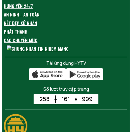
HƯNG YÊN 24/7
AN NINH - AN TOÀN
NÉT ĐẸP XỨ NHÃN
PHÁT THANH
CÁC CHUYÊN MỤC
Tải ứng dụng HYTV
Số lượt truy cập trang
258
161
999