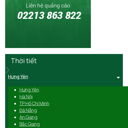
Thời tiết
Hưng Yên
Hưng Yên
Hà Nội
TP Hồ Chí Minh
Đà Nẵng
An Giang
Bắc Giang