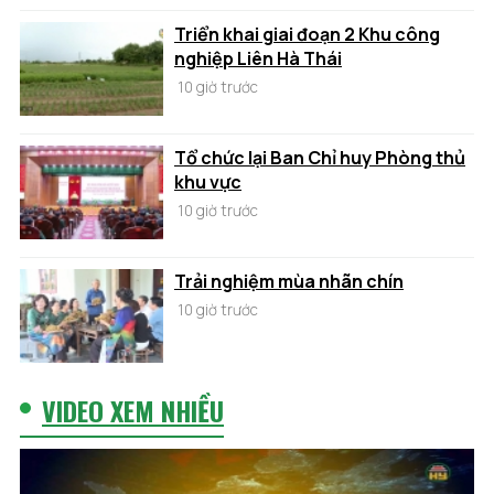
Triển khai giai đoạn 2 Khu công
nghiệp Liên Hà Thái
10 giờ trước
Tổ chức lại Ban Chỉ huy Phòng thủ
khu vực
10 giờ trước
Trải nghiệm mùa nhãn chín
10 giờ trước
VIDEO XEM NHIỀU