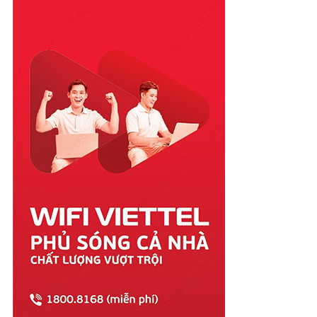
Phú Yên
Quảng Bình
Quảng Nam
Quảng Ngãi
Quảng Ninh
Quảng Trị
Sóc Trăng
Sơn La
Tây Ninh
Thái Bình
Thái Nguyên
Thanh Hóa
Thừa Thiên Huế
Tiền Giang
Trà Vinh
Tuyên Quang
Vĩnh Long
Vĩnh Phúc
Vũng Tàu