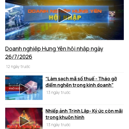
Doanh nghiệp Hưng Yên hội nhập ngày
26/7/2026
12 ngày trước
“Làm sạch mã số thuế - Tháo gỡ
điểm nghẽn trong kinh doanh”
13 ngày trước
Nhiếp ảnh Trịnh Lập- Ký ức còn mãi
trong khuôn hình
13 ngày trước