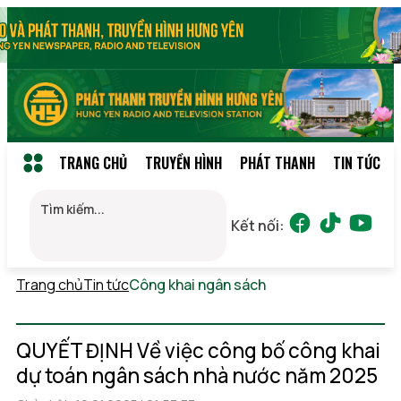
TRANG CHỦ
TRUYỀN HÌNH
PHÁT THANH
TIN TỨC
Kết nối:
Trang chủ
Tin tức
Công khai ngân sách
Thứ 7,
08/08/2026 09:26
(GMT+7)
QUYẾT ĐỊNH Về việc công bố công khai
dự toán ngân sách nhà nước năm 2025