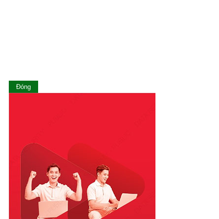
Lâm Đồng
Lạng Sơn
Lào Cai
Long An
Nam Định
Nghệ An
Ninh Bình
Ninh Thuận
Đóng
Phú Thọ
Phú Yên
Quảng Bình
Quảng Nam
Quảng Ngãi
Quảng Ninh
Quảng Trị
Sóc Trăng
Sơn La
Tây Ninh
Thái Bình