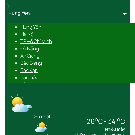
Hưng Yên
Hưng Yên
Hà Nội
TP Hồ Chí Minh
Đà Nẵng
An Giang
Bắc Giang
Bắc Kạn
Bạc Liêu
Bắc Ninh
Bến Tre
Bình Định
Bình Dương
Bình Phước
Chủ nhật
o
o
26
C - 34
C
Bình Thuận
Cà Mau
Nhiều mây
o
o