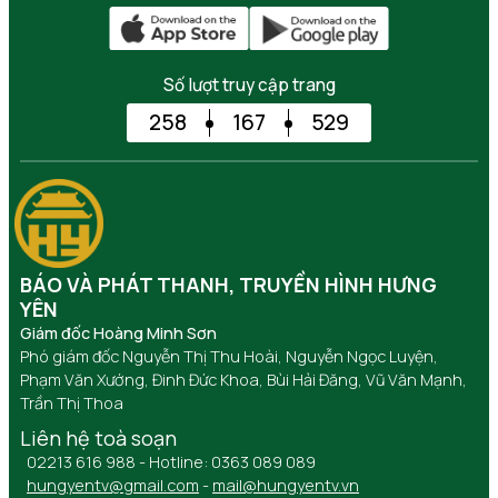
Số lượt truy cập trang
258
167
529
BÁO VÀ PHÁT THANH, TRUYỀN HÌNH HƯNG
YÊN
Giám đốc Hoàng Minh Sơn
Phó giám đốc Nguyễn Thị Thu Hoài, Nguyễn Ngọc Luyện,
Phạm Văn Xướng, Đinh Đức Khoa, Bùi Hải Đăng, Vũ Văn Mạnh,
Trần Thị Thoa
Liên hệ toà soạn
02213 616 988 - Hotline: 0363 089 089
hungyentv@gmail.com
-
mail@hungyentv.vn