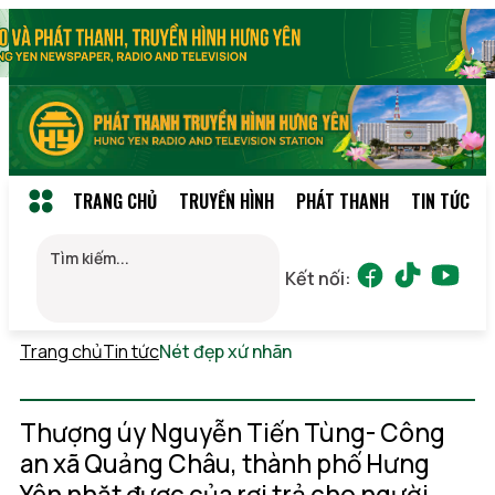
TRANG CHỦ
TRUYỀN HÌNH
PHÁT THANH
TIN TỨC
Kết nối:
Trang chủ
Tin tức
Nét đẹp xứ nhãn
Thứ 7, 08/08/2026
11:14
(GMT+7)
Thượng úy Nguyễn Tiến Tùng- Công
an xã Quảng Châu, thành phố Hưng
Yên nhặt được của rơi trả cho người