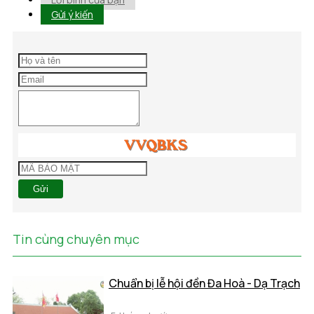
Gửi ý kiến
Gửi
Tin cùng chuyên mục
Chuẩn bị lễ hội đền Đa Hoà - Dạ Trạch