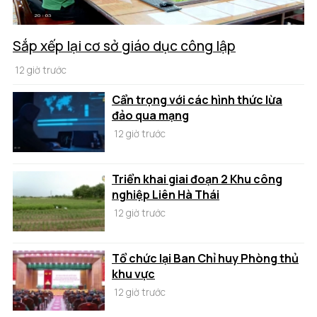
Sắp xếp lại cơ sở giáo dục công lập
12 giờ trước
Cẩn trọng với các hình thức lừa
đảo qua mạng
12 giờ trước
Triển khai giai đoạn 2 Khu công
nghiệp Liên Hà Thái
12 giờ trước
Tổ chức lại Ban Chỉ huy Phòng thủ
khu vực
12 giờ trước