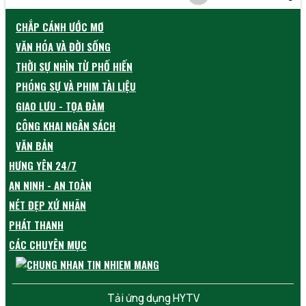
CHẮP CÁNH ƯỚC MƠ
VĂN HÓA VÀ ĐỜI SỐNG
THỜI SỰ NHÌN TỪ PHỐ HIẾN
PHÓNG SỰ VÀ PHIM TÀI LIỆU
GIAO LƯU - TỌA ĐÀM
CÔNG KHAI NGÂN SÁCH
VĂN BẢN
HƯNG YÊN 24/7
AN NINH - AN TOÀN
NÉT ĐẸP XỨ NHÃN
PHÁT THANH
CÁC CHUYÊN MỤC
Tải ứng dụng HYTV