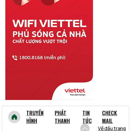
Thái Nguyên
Thanh Hóa
Thừa Thiên Huế
Tiền Giang
Trà Vinh
Tuyên Quang
Vĩnh Long
Vĩnh Phúc
Vũng Tàu
Yên Bái
TRUYỀN
PHÁT
TIN
CHECK
HÌNH
THANH
TỨC
MAIL
Về đầu trang