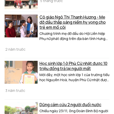
5 tháng trước
Cô giáo Ngô Thị Thanh Hương - Mẹ
đỡ đầu thắp sáng niềm hy vọng cho
trẻ em mồ côi
Chương trình mẹ đỡ đầu do Hội Liên hiệp
Phụ nữ phát động trên địa bàn tỉnh Hưng
Yên đã nhận được sự hưởng ứng tích cực
của đông đảo cán bộ, hội viên phụ nữ.
2 năm trước
Trong đó, điển hình là tấm gương cô giáo
Ngô Thị Thanh Hương - Hiệu trưởng
Học sinh lớp 1 ở Phù Cừ nhặt được 10
Trường Tiểu học và THCS Thị Trấn Bần
triệu đồng trả lại người mất
Yên Nhân, thị xã Mỹ Hào. Với tấm lòng
nhân hậu, cô đã dang rộng vòng tay yêu
Mới đây, một học sinh lớp 1 của trường tiểu
thương nhận đỡ đầu cho 6 học sinh có
học Nguyên Hoà, huyện Phù Cừ nhặt được
hoàn cảnh đặc biệt khó khăn trên địa bàn
chiếc ví có số tiền lớn và trả lại người đánh
thị xã được tiếp thêm nghị lực,
mất.
3 năm trước
niềm tin vững bước trên con đường tương
lai phía trước.
Dũng cảm cứu 2 người đuối nước
Chiều ngày 23/11, ông Đoàn Đình Bộ người