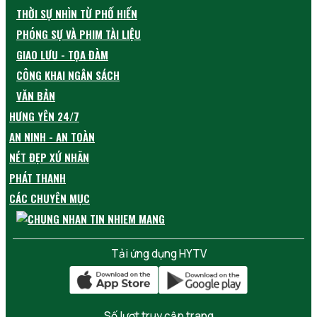
THỜI SỰ NHÌN TỪ PHỐ HIẾN
PHÓNG SỰ VÀ PHIM TÀI LIỆU
GIAO LƯU - TỌA ĐÀM
CÔNG KHAI NGÂN SÁCH
VĂN BẢN
HƯNG YÊN 24/7
AN NINH - AN TOÀN
NÉT ĐẸP XỨ NHÃN
PHÁT THANH
CÁC CHUYÊN MỤC
Tải ứng dụng HYTV
Số lượt truy cập trang