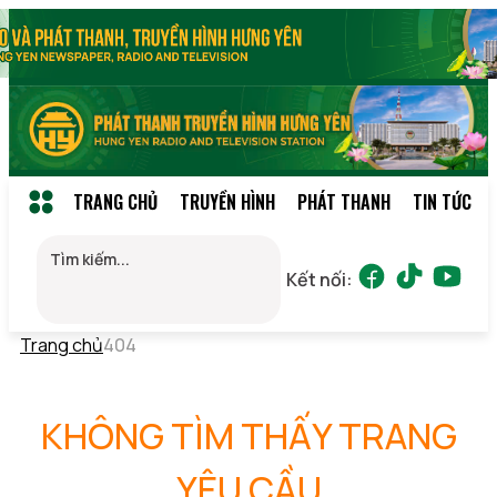
TRANG CHỦ
TRUYỀN HÌNH
PHÁT THANH
TIN TỨC
Kết nối:
Trang chủ
404
KHÔNG TÌM THẤY TRANG
YÊU CẦU