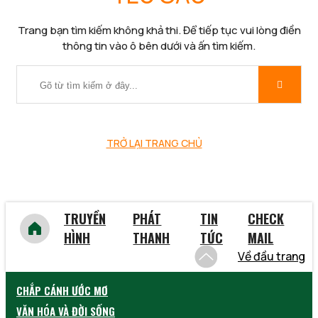
Trang bạn tìm kiếm không khả thi. Để tiếp tục vui lòng điền
thông tin vào ô bên dưới và ấn tìm kiếm.
TRỞ LẠI TRANG CHỦ
TRUYỀN
PHÁT
TIN
CHECK
HÌNH
THANH
TỨC
MAIL
Về đầu trang
CHẮP CÁNH ƯỚC MƠ
VĂN HÓA VÀ ĐỜI SỐNG