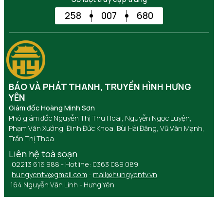
258
007
680
BÁO VÀ PHÁT THANH, TRUYỀN HÌNH HƯNG
YÊN
Giám đốc Hoàng Minh Sơn
Phó giám đốc Nguyễn Thị Thu Hoài, Nguyễn Ngọc Luyện,
Phạm Văn Xướng, Đinh Đức Khoa, Bùi Hải Đăng, Vũ Văn Mạnh,
Trần Thị Thoa
Liên hệ toà soạn
02213 616 988 - Hotline: 0363 089 089
hungyentv@gmail.com
-
mail@hungyentv.vn
164 Nguyễn Văn Linh - Hưng Yên